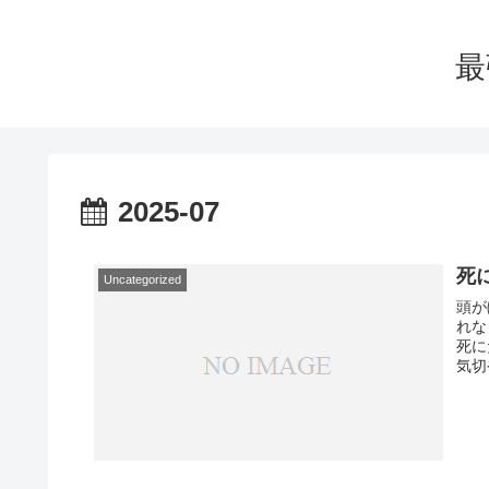
最
2025-07
死
Uncategorized
頭が
れな
死に
気切