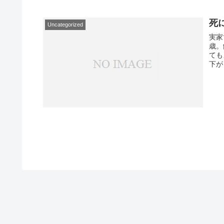
死
Uncategorized
実家
歳。
ても
下が