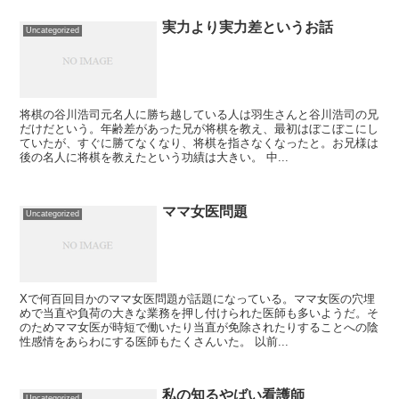
実力より実力差というお話
Uncategorized
将棋の谷川浩司元名人に勝ち越している人は羽生さんと谷川浩司の兄
だけだという。年齢差があった兄が将棋を教え、最初はぼこぼこにし
ていたが、すぐに勝てなくなり、将棋を指さなくなったと。お兄様は
後の名人に将棋を教えたという功績は大きい。 中...
ママ女医問題
Uncategorized
Xで何百回目かのママ女医問題が話題になっている。ママ女医の穴埋
めで当直や負荷の大きな業務を押し付けられた医師も多いようだ。そ
のためママ女医が時短で働いたり当直が免除されたりすることへの陰
性感情をあらわにする医師もたくさんいた。 以前...
私の知るやばい看護師
Uncategorized