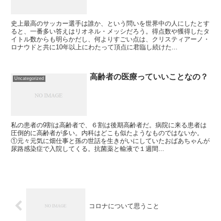
史上最高のサッカー選手は誰か、という問いを世界中の人にしたとす
ると、一番多い答えはリオネル・メッシだろう。得点数や獲得したタ
イトル数からも明らかだし、何よりすごい点は、クリスティアーノ・
ロナウドと共に10年以上にわたって頂点に君臨し続けた...
高齢者の医療っていいことなの？
Uncategorized
私の患者の9割は高齢者で、６割は後期高齢者だ。病院に来る患者は
圧倒的に高齢者が多い。内科はどこも似たようなものではないか。
①元々元気に畑仕事と孫の世話を生きがいにしていたおばあちゃんが
尿路感染症で入院してくる。抗菌薬と輸液で１週間...
コロナについて思うこと