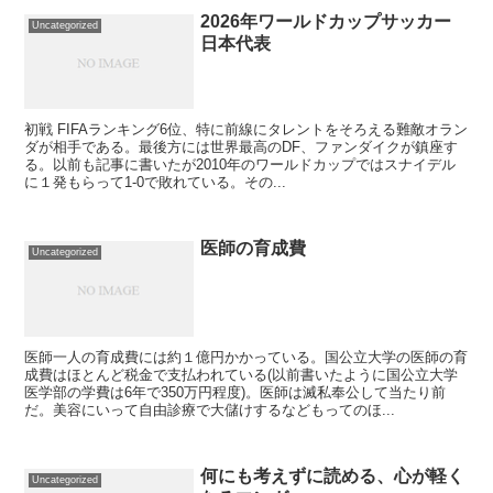
2026年ワールドカップサッカー
Uncategorized
日本代表
初戦 FIFAランキング6位、特に前線にタレントをそろえる難敵オラン
ダが相手である。最後方には世界最高のDF、ファンダイクが鎮座す
る。以前も記事に書いたが2010年のワールドカップではスナイデル
に１発もらって1-0で敗れている。その...
医師の育成費
Uncategorized
医師一人の育成費には約１億円かかっている。国公立大学の医師の育
成費はほとんど税金で支払われている(以前書いたように国公立大学
医学部の学費は6年で350万円程度)。医師は滅私奉公して当たり前
だ。美容にいって自由診療で大儲けするなどもってのほ...
何にも考えずに読める、心が軽く
Uncategorized