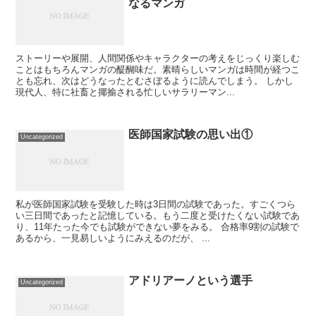
なるマンガ
ストーリーや展開、人間関係やキャラクターの考えをじっくり楽しむ
ことはもちろんマンガの醍醐味だ。素晴らしいマンガは時間が経つこ
とも忘れ、次はどうなったとむさぼるように読んでしまう。 しかし
現代人、特に社畜と揶揄される忙しいサラリーマン...
医師国家試験の思い出①
Uncategorized
私が医師国家試験を受験した時は3日間の試験であった。すごくつら
い三日間であったと記憶している。もう二度と受けたくない試験であ
り、11年たった今でも試験ができない夢をみる。 合格率9割の試験で
あるから、一見易しいようにみえるのだが、 ...
アドリアーノという選手
Uncategorized